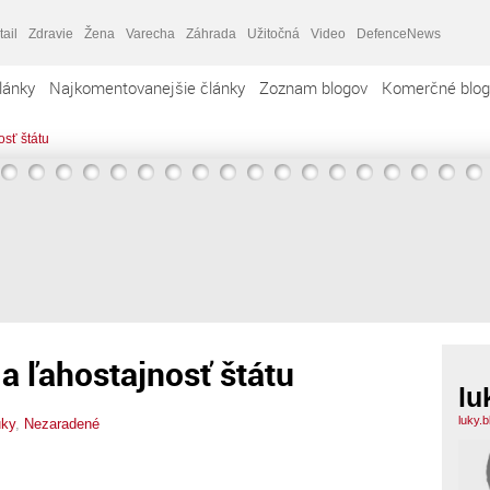
tail
Zdravie
Žena
Varecha
Záhrada
Užitočná
Video
DefenceNews
lánky
Najkomentovanejšie články
Zoznam blogov
Komerčné blog
sť štátu
a ľahostajnosť štátu
lu
luky.
uky
,
Nezaradené