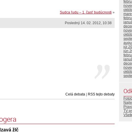
febr
nove
októ
Sudca ľudu – 1. časť budúcnosti
»
mare
febr
janu
Posledný 14. 02. 2012, 10:38
dece
nove
októ
sept
augu
júl 2
jún 
febr
janu
dece
nove
októ
sept
Od
Celá debata
|
RSS tejto debaty
Foto
Najle
Prav
TV p
Všetk
logera
zavá žlč