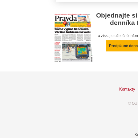
Objednajte si
denníka 
a získajte užitočné inf
Predplatné denn
Kontakty
© OUR
K