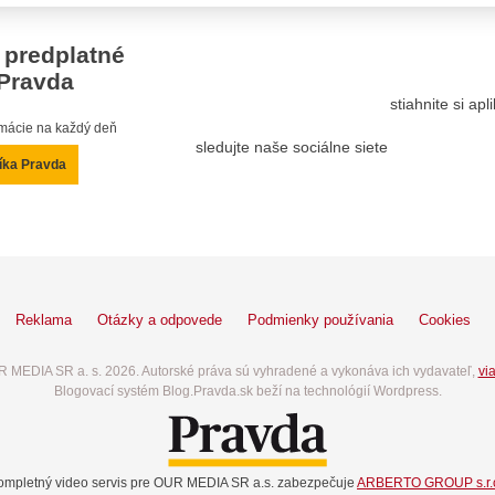
 predplatné
Pravda
stiahnite si ap
ormácie na každý deň
sledujte naše sociálne siete
íka Pravda
Reklama
Otázky a odpovede
Podmienky používania
Cookies
 MEDIA SR a. s. 2026. Autorské práva sú vyhradené a vykonáva ich vydavateľ,
via
Blogovací systém Blog.Pravda.sk beží na technológií Wordpress.
ompletný video servis pre OUR MEDIA SR a.s. zabezpečuje
ARBERTO GROUP s.r.