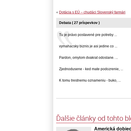
«
Dotácia s EÚ – chudáci Slovenský farmári
Debata ( 27 príspevkov )
Tu je právo postavené pre potreby ...
vymahacsky biznis je asi jedine co ...
Pardon, omylom dvakrat odoslane. ...
Zjednodusene - ked mate podozrenie, ...
K tomu trestnemu oznameniu - buko, ...
Ďalšie články od tohto b
Americká dobied