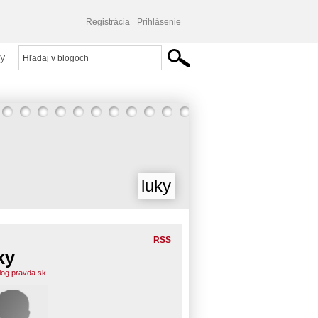
Registrácia
Prihlásenie
y
luky
RSS
ky
blog.pravda.sk