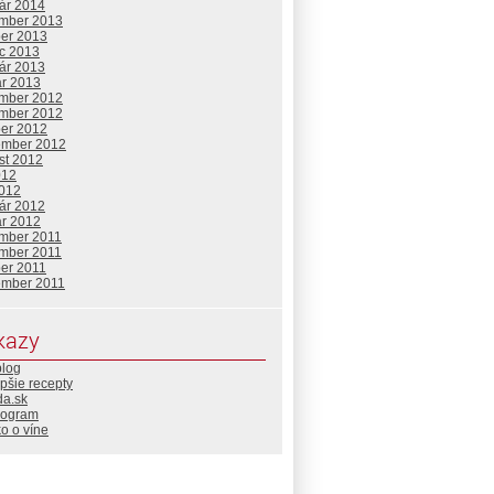
uár 2014
mber 2013
ber 2013
c 2013
uár 2013
ár 2013
mber 2012
mber 2012
ber 2012
ember 2012
st 2012
012
2012
uár 2012
ár 2012
mber 2011
mber 2011
ber 2011
ember 2011
kazy
blog
pšie recepty
da.sk
rogram
o o víne