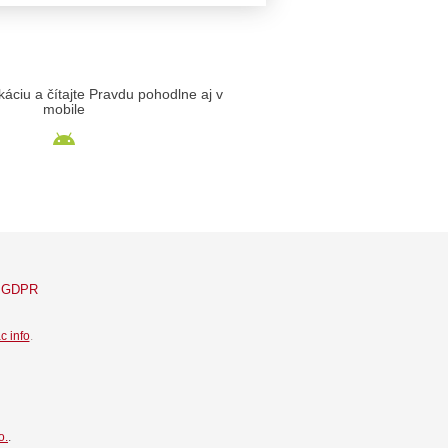
likáciu a čítajte Pravdu pohodlne aj v
mobile
GDPR
c info
.
o.
.