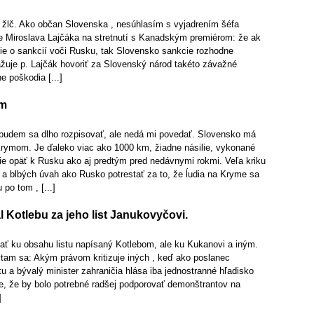
žlč. Ako občan Slovenska , nesúhlasím s vyjadrením šéfa
e Miroslava Lajčáka na stretnutí s Kanadským premiérom: že ak
tie o sankcií voči Rusku, tak Slovensko sankcie rozhodne
žuje p. Lajčák hovoriť za Slovenský národ takéto závažné
ne poškodia [...]
ym
udem sa dlho rozpisovať, ale nedá mi povedať. Slovensko má
rymom. Je ďaleko viac ako 1000 km, žiadne násilie, vykonané
nie opäť k Rusku ako aj predtým pred nedávnymi rokmi. Veľa kriku
ov a blbých úvah ako Rusko potrestať za to, že ĺudia na Kryme sa
 po tom , [...]
l Kotlebu za jeho list Janukovyčovi.
ť ku obsahu listu napísaný Kotlebom, ale ku Kukanovi a iným.
am sa: Akým právom kritizuje iných , keď ako poslanec
 a bývalý minister zahraničia hlása iba jednostranné hľadisko
e, že by bolo potrebné radšej podporovať demonštrantov na
]