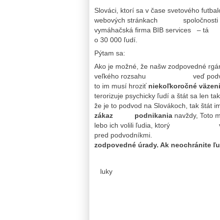
Slováci, ktorí sa v čase svetového futba
webových stránkach spoločnosti Onli
vymáhačská firma BIB services – tá 
o 30 000 ľudí.
Pýtam sa:
Ako je možné, že našw zodpovedné rgán
veľkého rozsahu veď podvodom chc
to im musí hroziť
niekoľkoročné väzen
terorizuje psychicky ľudí a štát sa
že je to podvod na Slovákoch, tak štát i
zákaz
podnikania
navždy, Toto m
lebo ich volili ľudia, ktorý verili,
pred podvo
zodpovedné úrady. Ak neochránite ľu
luky