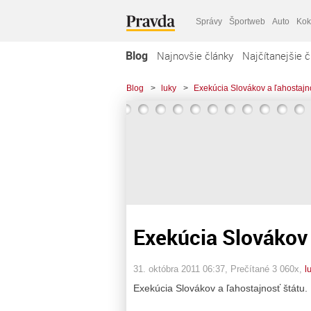
Správy
Športweb
Auto
Kok
Blog
Najnovšie články
Najčítanejšie č
Blog
>
luky
>
Exekúcia Slovákov a ľahostajno
Exekúcia Slovákov 
31. októbra 2011 06:37
, Prečítané 3 060x,
l
Exekúcia Slovákov a ľahostajnosť štátu.