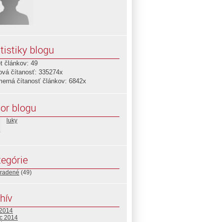
tistiky blogu
t článkov: 49
ová čítanosť: 335274x
merná čítanosť článkov: 6842x
or blogu
luky
egórie
radené
(49)
hív
 2014
c 2014