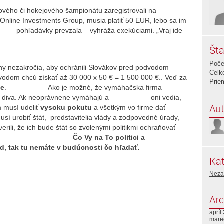
lového či hokejového šampionátu zaregistrovali na
ne Investments Group, musia platiť 50 EUR, lebo sa im
pohľadávky prevzala – vyhráža exekúciami. „Vraj ide
Šta
Poče
y nezakročia, aby ochránili Slovákov pred podvodom
Celk
ú získať až 30 000 x 50 € = 1 500 000 €.. Veď za
Prie
ie
. Ako je možné, že vymáhačska firma
 len tak diva. Ak neoprávnene vymáhajú a oni vedia,
Aut
m musí udeliť
vysoku pokutu
a všetkým vo firme dať
usí urobiť štát, predstavitelia vlády a zodpovedné úrady,
 že ich bude štát so zvolenými politikmi ochraňovať
dníkmi.
Čo Vy na To politici a
d, tak tu nemáte v budúcnosti čo hľadať.
Kat
Neza
Arc
apríl
mare