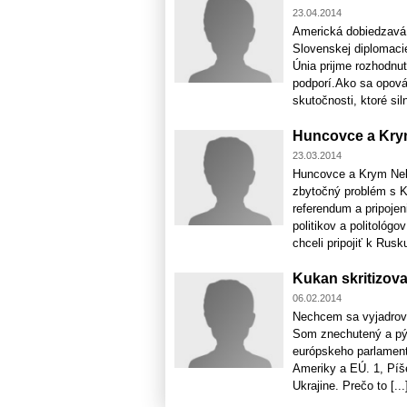
23.04.2014
Americká dobiedzavá 
Slovenskej diplomaci
Únia prijme rozhodnu
podporí.Ako sa opová
skutočnosti, ktoré sil
Huncovce a Kr
23.03.2014
Huncovce a Krym Neb
zbytočný problém s K
referendum a pripoje
politikov a politológ
chceli pripojiť k Rusku
Kukan skritizova
06.02.2014
Nechcem sa vyjadrova
Som znechutený a pýt
európskeho parlamentu
Ameriky a EÚ. 1, Píš
Ukrajine. Prečo to [...