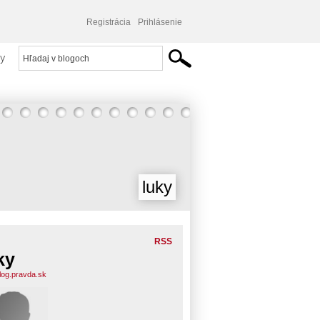
Registrácia
Prihlásenie
y
luky
RSS
ky
blog.pravda.sk