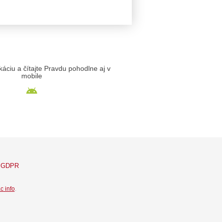
likáciu a čítajte Pravdu pohodlne aj v
mobile
GDPR
c info
.