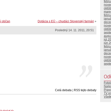
febr
nove
októ
mare
febr
janu
ký občan
Dotácia s EÚ – chudáci Slovenský farmári
»
dece
nove
októ
Posledný 14. 11. 2011, 20:51
sept
augu
júl 2
jún 
febr
janu
dece
nove
októ
sept
Od
Foto
Najle
Prav
Celá debata
|
RSS tejto debaty
TV p
Všetk