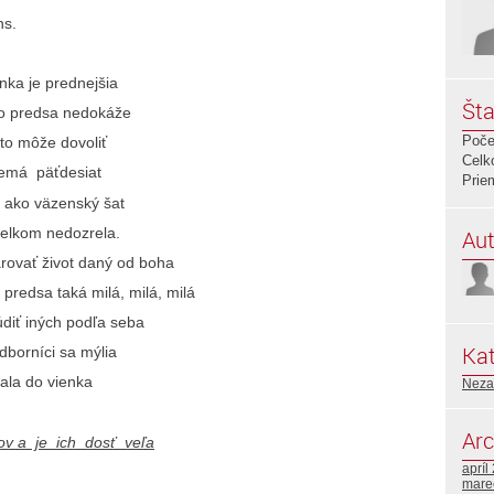
ns.
a je prednejšia
Šta
to predsa nedokáže
Poče
 môže dovoliť
Celk
má päťdesiat
Prie
ako väzenský šat
elkom nedozrela.
Aut
 život daný od boha
edsa taká milá, milá, milá
diť iných podľa seba
Kat
níci sa mýlia
 do vienka
Neza
Arc
vov a je ich dosť veľa
apríl
mare