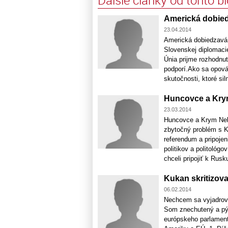
Ďalšie články od tohto b
Americká dobied
23.04.2014
Americká dobiedzavá 
Slovenskej diplomaci
Únia prijme rozhodnu
podporí.Ako sa opová
skutočnosti, ktoré sil
Huncovce a Kr
23.03.2014
Huncovce a Krym Neb
zbytočný problém s K
referendum a pripoje
politikov a politológ
chceli pripojiť k Rusku
Kukan skritizova
06.02.2014
Nechcem sa vyjadrova
Som znechutený a pýt
európskeho parlamentu