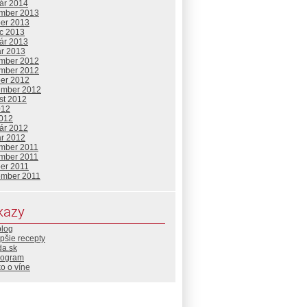
uár 2014
mber 2013
ber 2013
c 2013
uár 2013
ár 2013
mber 2012
mber 2012
ber 2012
ember 2012
st 2012
012
2012
uár 2012
ár 2012
mber 2011
mber 2011
ber 2011
ember 2011
kazy
blog
pšie recepty
da.sk
rogram
o o víne