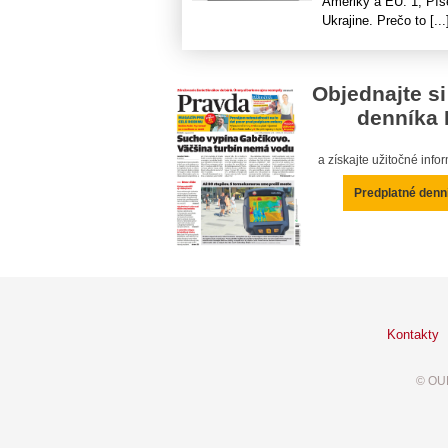
Ameriky a EÚ. 1, Píš
Ukrajine. Prečo to [...
Objednajte si
denníka 
a získajte užitočné inf
Predplatné denn
Kontakty
© OUR