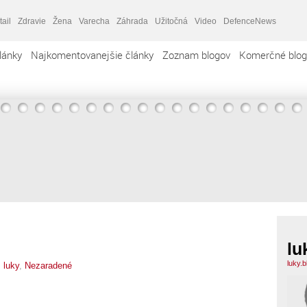
tail
Zdravie
Žena
Varecha
Záhrada
Užitočná
Video
DefenceNews
lánky
Najkomentovanejšie články
Zoznam blogov
Komerčné blog
lu
luky.
,
luky
,
Nezaradené