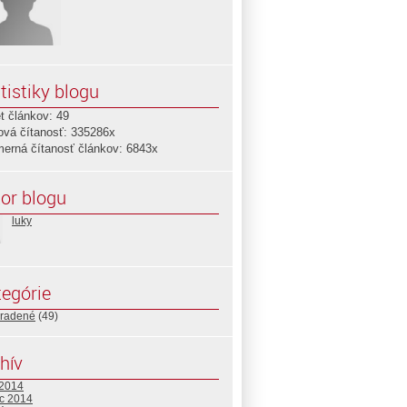
tistiky blogu
t článkov: 49
ová čítanosť: 335286x
merná čítanosť článkov: 6843x
or blogu
luky
egórie
radené
(49)
hív
 2014
c 2014