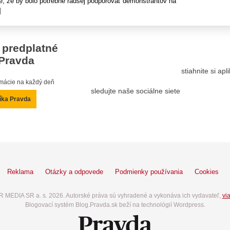
e, že by bolo potrebné radšej podporovať demonštrantov na
]
 predplatné
Pravda
stiahnite si ap
ormácie na každý deň
sledujte naše sociálne siete
íka Pravda
Reklama
Otázky a odpovede
Podmienky používania
Cookies
 MEDIA SR a. s. 2026. Autorské práva sú vyhradené a vykonáva ich vydavateľ,
via
Blogovací systém Blog.Pravda.sk beží na technológií Wordpress.