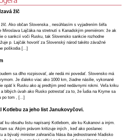
logera
zavá žlč
žlč. Ako občan Slovenska , nesúhlasím s vyjadrením šéfa
e Miroslava Lajčáka na stretnutí s Kanadským premiérom: že ak
tie o sankcií voči Rusku, tak Slovensko sankcie rozhodne
žuje p. Lajčák hovoriť za Slovenský národ takéto závažné
ne poškodia [...]
ym
udem sa dlho rozpisovať, ale nedá mi povedať. Slovensko má
rymom. Je ďaleko viac ako 1000 km, žiadne násilie, vykonané
nie opäť k Rusku ako aj predtým pred nedávnymi rokmi. Veľa kriku
ov a blbých úvah ako Rusko potrestať za to, že ĺudia na Kryme sa
 po tom , [...]
l Kotlebu za jeho list Janukovyčovi.
ť ku obsahu listu napísaný Kotlebom, ale ku Kukanovi a iným.
am sa: Akým právom kritizuje iných , keď ako poslanec
 a bývalý minister zahraničia hlása iba jednostranné hľadisko