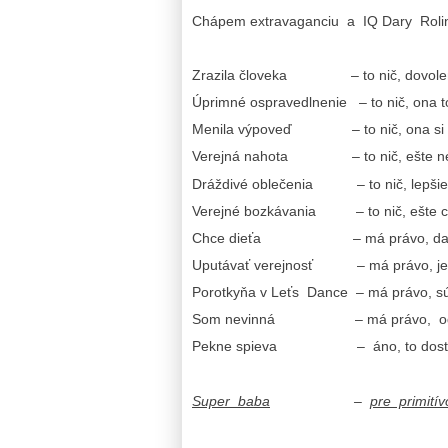
Chápem extravaganciu a IQ Dary Roli
Zrazila človeka – to nič, dovolenk
Úprimné ospravedlnenie – to nič, ona 
Menila výpoveď – to nič, ona si to
Verejná nahota – to nič, ešte ne
Dráždivé oblečenia – to nič, lepšie 
Verejné bozkávania – to nič, ešte c
Chce dieťa – má právo, darovať
Uputávať verejnosť – má právo, je pr
Porotkyňa v Leťs Dance – má právo, sú
Som nevinná – má právo, odbor
Pekne spieva – áno, to dostala
Super baba
–
pre primití