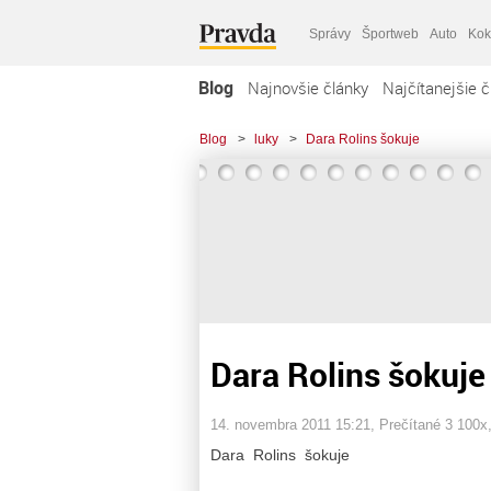
Správy
Športweb
Auto
Kok
Blog
Najnovšie články
Najčítanejšie č
Blog
>
luky
>
Dara Rolins šokuje
Dara Rolins šokuje
14. novembra 2011 15:21
, Prečítané 3 100x
Dara Rolins šokuje