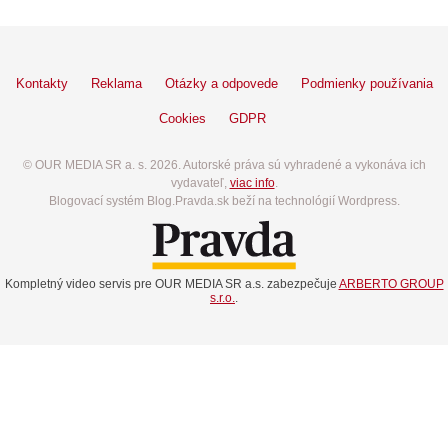
Kontakty
Reklama
Otázky a odpovede
Podmienky používania
Cookies
GDPR
© OUR MEDIA SR a. s. 2026. Autorské práva sú vyhradené a vykonáva ich
vydavateľ,
viac info
.
Blogovací systém Blog.Pravda.sk beží na technológií Wordpress.
Kompletný video servis pre OUR MEDIA SR a.s. zabezpečuje
ARBERTO GROUP
s.r.o.
.