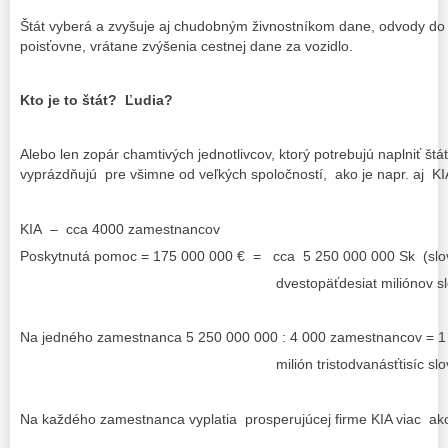
Štát vyberá a zvyšuje aj chudobným živnostníkom dane, odvody do s
poisťovne, vrátane zvýšenia cestnej dane za vozidlo.
Kto je to štát? Ľudia?
Alebo len zopár chamtivých jednotlivcov, ktorý potrebujú naplniť št
vyprázdňujú pre všimne od veľkých spoločností, ako je napr. aj KI
KIA – cca 4000 zamestnancov
Poskytnutá pomoc = 175 000 000 € = cca 5 250 000 000 Sk (slo
dvestopäťdesiat miliónov slovenský
Na jedného zamestnanca 5 250 000 000 : 4 000 zamestnancov = 1
milión tristodvanásťtisíc slovenský
Na každého zamestnanca vyplatia prosperujúcej firme KIA viac ako