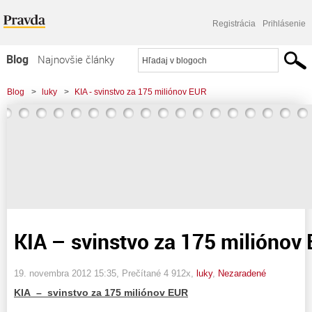
Registrácia
Prihlásenie
Blog
Najnovšie články
Najčítanejšie články
Blog
>
luky
>
KIA - svinstvo za 175 miliónov EUR
Najkomentovanejšie články
Zoznam blogov
Komerčné blogy
KIA – svinstvo za 175 miliónov
19. novembra 2012 15:35
, Prečítané 4 912x,
luky
,
Nezaradené
KIA – svinstvo za 175 miliónov EUR