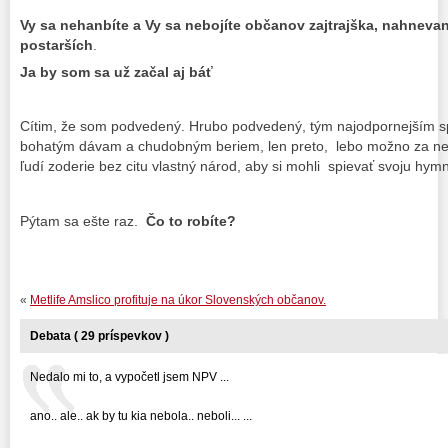
Vy sa nehanbíte a Vy sa nebojíte občanov zajtrajška, nahnevan
postarších
.
Ja by som sa už začal aj báť
Cítim, že som podvedený. Hrubo podvedený, tým najodpornejším
bohatým dávam a chudobným beriem, len preto, lebo možno za nem
ľudí zoderie bez citu vlastný národ, aby si mohli spievať svoju hy
Pýtam sa ešte raz.
Čo to robíte?
«
Metlife Amslico profituje na úkor Slovenských občanov.
Debata ( 29 príspevkov )
Nedalo mi to, a vypočetl jsem NPV ...
ano.. ale.. ak by tu kia nebola.. neboli... ...