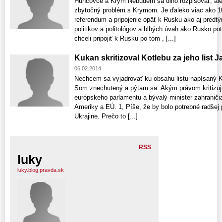
Huncovce a Krym Nebudem sa dlho rozpisovať, al
zbytočný problém s Krymom. Je ďaleko viac ako 10
referendum a pripojenie opäť k Rusku ako aj predt
politikov a politológov a blbých úvah ako Rusko pot
chceli pripojiť k Rusku po tom , [...]
Kukan skritizoval Kotlebu za jeho list 
06.02.2014
Nechcem sa vyjadrovať ku obsahu listu napísaný K
Som znechutený a pýtam sa: Akým právom kritizuj
európskeho parlamentu a bývalý minister zahraničia
Ameriky a EÚ. 1, Píše, že by bolo potrebné radše
Ukrajine. Prečo to [...]
RSS
luky
luky.blog.pravda.sk