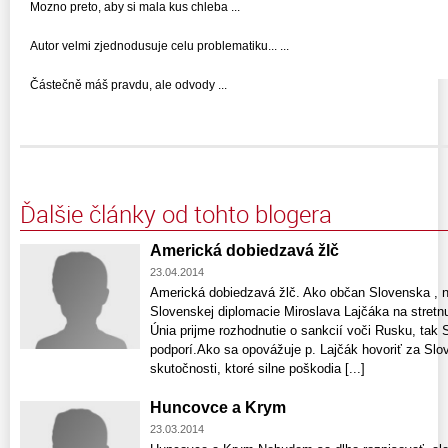
Mozno preto, aby si mala kus chleba ...
Autor velmi zjednodusuje celu problematiku... ...
Částečně máš pravdu, ale odvody ...
Ďalšie články od tohto blogera
Americká dobiedzavá žlč
23.04.2014
Americká dobiedzavá žlč. Ako občan Slovenska , 
Slovenskej diplomacie Miroslava Lajčáka na stret
Únia prijme rozhodnutie o sankcií voči Rusku, tak
podporí.Ako sa opovážuje p. Lajčák hovoriť za Sl
skutočnosti, ktoré silne poškodia [...]
Huncovce a Krym
23.03.2014